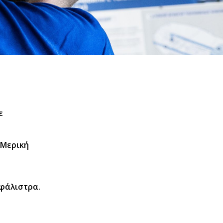
ε
 Μερική
σφάλιστρα.